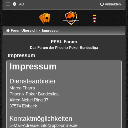
FAQ
Anmelden
Foren-Übersicht
Impressum
PPBL-Forum
Das Forum der Phoenix Poker Bundesliga
Impressum
Impressum
Diensteanbieter
Marco Tharra
Phoenix Poker Bundesliga
Alfred-Nobel-Ring 37
37574 Einbeck
Kontaktmöglichkeiten
E-Mail-Adresse:
info@ppbl-online.de