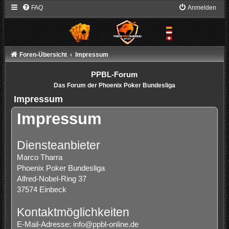
FAQ
Anmelden
Foren-Übersicht
Impressum
PPBL-Forum
Das Forum der Phoenix Poker Bundesliga
Impressum
Impressum
Diensteanbieter
Marco Tharra
Phoenix Poker Bundesliga
Alfred-Nobel-Ring 37
37574 Einbeck
Kontaktmöglichkeiten
E-Mail-Adresse:
info@ppbl-online.de