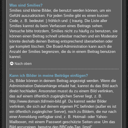
Was sind Smilies?
Smilies sind kleine Bilder, die benutzt werden können, um ein
Gefühl auszudrücken. Für jeden Smilie gibt es einen kurzen
Code, z. B. bedeutet :) fröhlich und :( traurig. Die Liste aller
Smilies kannst du beim Verfassen eines Beitrags sehen.
Versuche bitte trotzdem, Smilies nicht zu häufig zu benutzen, sie
können einen Beitrag schnell unlesbar machen und ein Moderator
könnte deshalb deinen Beitrag entsprechend überarbeiten oder
gar komplett löschen. Die Board-Administration kann auch die
Anzahl der Smilies begrenzen, die du in einem Beitrag benutzen
kannst.
Nach oben
Kann ich Bilder in meine Beiträge einfügen?
Ja, Bilder können in deinem Beitrag angezeigt werden. Wenn die
Administration Dateianhänge erlaubt hat, kannst du das Bild auch
direkt hochladen. Ansonsten musst du zu einem Bild verlinken,
das auf einem öffentlich zugänglichen Server liegt, z. B.
http://www.domain.tld/mein-bild.gif. Du kannst weder Bilder
verlinken, die sich auf deinem eigenen PC befinden (außer es ist
ein öffentlich zugänglicher Server), noch zu Bildern, die nur nach
einer Anmeldung verfügbar sind, z. B. Hotmail- oder Yahoo-
Mailboxen, mit einem Passwort geschützte Seiten usw. Um das
Bild anzuzeigen, benutze den BBCode-Tag „[img]“.