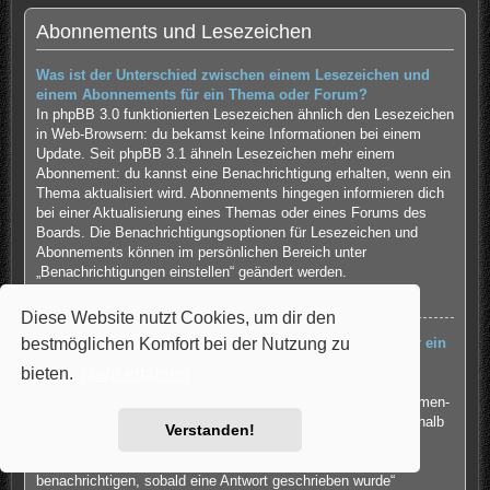
Abonnements und Lesezeichen
Was ist der Unterschied zwischen einem Lesezeichen und
einem Abonnements für ein Thema oder Forum?
In phpBB 3.0 funktionierten Lesezeichen ähnlich den Lesezeichen
in Web-Browsern: du bekamst keine Informationen bei einem
Update. Seit phpBB 3.1 ähneln Lesezeichen mehr einem
Abonnement: du kannst eine Benachrichtigung erhalten, wenn ein
Thema aktualisiert wird. Abonnements hingegen informieren dich
bei einer Aktualisierung eines Themas oder eines Forums des
Boards. Die Benachrichtigungsoptionen für Lesezeichen und
Abonnements können im persönlichen Bereich unter
„Benachrichtigungen einstellen“ geändert werden.
Nach oben
Diese Website nutzt Cookies, um dir den
bestmöglichen Komfort bei der Nutzung zu
Wie kann ich ein Lesezeichen auf ein Thema setzen oder ein
Thema abonnieren?
bieten.
Mehr erfahren
Du kannst ein Lesezeichen auf ein Thema setzen oder es
abonnieren, in dem du die entsprechende Option in den „Themen-
Optionen“ auswählst, die sich normalerweise ober- und unterhalb
Verstanden!
des Diskussionsverlaufs des Themas befinden.
Wenn du bei der Antwort auf ein Thema die Option „Mich
benachrichtigen, sobald eine Antwort geschrieben wurde“