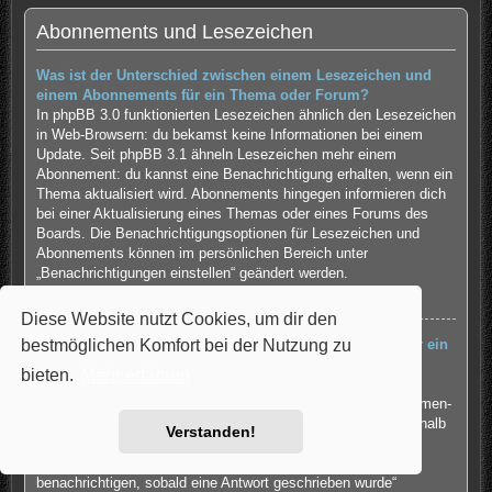
Abonnements und Lesezeichen
Was ist der Unterschied zwischen einem Lesezeichen und
einem Abonnements für ein Thema oder Forum?
In phpBB 3.0 funktionierten Lesezeichen ähnlich den Lesezeichen
in Web-Browsern: du bekamst keine Informationen bei einem
Update. Seit phpBB 3.1 ähneln Lesezeichen mehr einem
Abonnement: du kannst eine Benachrichtigung erhalten, wenn ein
Thema aktualisiert wird. Abonnements hingegen informieren dich
bei einer Aktualisierung eines Themas oder eines Forums des
Boards. Die Benachrichtigungsoptionen für Lesezeichen und
Abonnements können im persönlichen Bereich unter
„Benachrichtigungen einstellen“ geändert werden.
Nach oben
Diese Website nutzt Cookies, um dir den
bestmöglichen Komfort bei der Nutzung zu
Wie kann ich ein Lesezeichen auf ein Thema setzen oder ein
Thema abonnieren?
bieten.
Mehr erfahren
Du kannst ein Lesezeichen auf ein Thema setzen oder es
abonnieren, in dem du die entsprechende Option in den „Themen-
Optionen“ auswählst, die sich normalerweise ober- und unterhalb
Verstanden!
des Diskussionsverlaufs des Themas befinden.
Wenn du bei der Antwort auf ein Thema die Option „Mich
benachrichtigen, sobald eine Antwort geschrieben wurde“