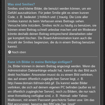
Was sind Smilies?
Smilies sind kleine Bilder, die benutzt werden können, um ein
Gefühl auszudrücken. Für jeden Smilie gibt es einen kurzen
Code, z. B. bedeutet :) fröhlich und :( traurig. Die Liste aller
Smilies kannst du beim Verfassen eines Beitrags sehen.
Versuche bitte trotzdem, Smilies nicht zu häufig zu benutzen, sie
können einen Beitrag schnell unlesbar machen und ein Moderator
könnte deshalb deinen Beitrag entsprechend überarbeiten oder
gar komplett löschen. Die Board-Administration kann auch die
Anzahl der Smilies begrenzen, die du in einem Beitrag benutzen
kannst.
Nach oben
Kann ich Bilder in meine Beiträge einfügen?
Ja, Bilder können in deinem Beitrag angezeigt werden. Wenn die
Administration Dateianhänge erlaubt hat, kannst du das Bild auch
direkt hochladen. Ansonsten musst du zu einem Bild verlinken,
das auf einem öffentlich zugänglichen Server liegt, z. B.
http://www.domain.tld/mein-bild.gif. Du kannst weder Bilder
verlinken, die sich auf deinem eigenen PC befinden (außer es ist
ein öffentlich zugänglicher Server), noch zu Bildern, die nur nach
einer Anmeldung verfügbar sind, z. B. Hotmail- oder Yahoo-
Mailboxen, mit einem Passwort geschützte Seiten usw. Um das
Bild anzuzeigen, benutze den BBCode-Tag „[img]“.