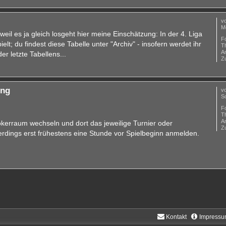
v
Mo
r weil es ja gleich losgeht hier meine Einschätzung: In der 4. Liga
F
lt; du findest diese Tabelle unter "Archiv" - insofern werdet ihr
T
A
r letzte Tabellens...
Zu
ung
v
S
F
T
A
erraum wechseln und dort das jeweilige Turnier oder
Zu
rdings erst frühestens eine Stunde vor Spielbeginn anmelden.
Kontakt
Impressu