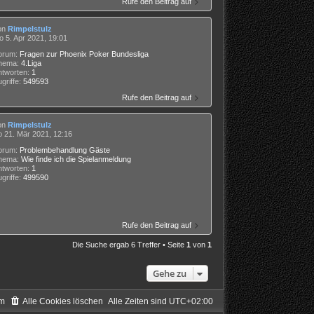
Rufe den Beitrag auf
on
Rimpelstulz
 5. Apr 2021, 19:01
orum:
Fragen zur Phoenix Poker Bundesliga
hema:
4.Liga
ntworten:
1
griffe:
549593
Rufe den Beitrag auf
on
Rimpelstulz
o 21. Mär 2021, 12:16
orum:
Problembehandlung Gäste
hema:
Wie finde ich die Spielanmeldung
ntworten:
1
griffe:
499590
Rufe den Beitrag auf
Die Suche ergab 6 Treffer • Seite
1
von
1
Gehe zu
m
Alle Cookies löschen
Alle Zeiten sind
UTC+02:00