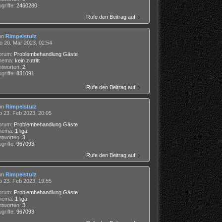
griffe:
2460280
Rufe den Beitrag auf
on
Rimpelstulz
o 20. Mär 2023, 02:54
orum:
Problembehandlung Gäste
hema:
kein zutritt
ntworten:
2
griffe:
831091
Rufe den Beitrag auf
on
Rimpelstulz
o 23. Feb 2023, 20:05
orum:
Problembehandlung Gäste
hema:
1 liga
ntworten:
3
griffe:
967093
Rufe den Beitrag auf
on
Rimpelstulz
o 23. Feb 2023, 19:55
orum:
Problembehandlung Gäste
hema:
1 liga
ntworten:
3
griffe:
967093