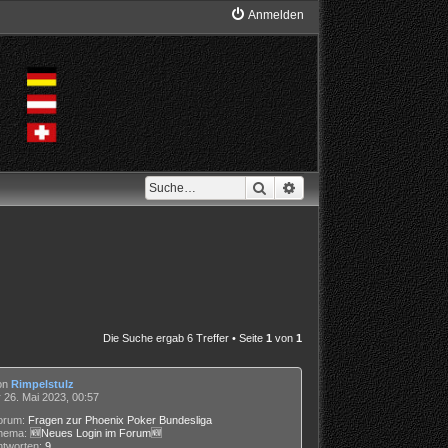
Anmelden
Suche
Erweiterte Suche
Die Suche ergab 6 Treffer • Seite
1
von
1
on
Rimpelstulz
 26. Mai 2023, 00:57
orum:
Fragen zur Phoenix Poker Bundesliga
hema:
🆕Neues Login im Forum🆕
ntworten:
9