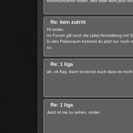
kommunizieren sollen, weil viele wohl jetzt ni
Re: kein zutritt
Hi smiler,
im Forum gilt noch die (alte) Anmeldung mit 
In den Pokerraum kommst du jetzt nur noch mi
cu
Re: 1 liga
ah, ok Kay, dann toi-toi-toi euch dass es noch 
Re: 1 liga
Jetzt ist sie zu sehen, smiler