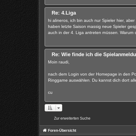
Re: 4.Liga
hi alineros, ich bin auch nur Spieler hier, abe
haben letzte Saison massig neue Spieler gespie
auch in der 4. Liga antreten müssen. Warum de
Re: Wie finde ich die Spielanmeld
Moin raudi,
nach dem Login von der Homepage in den Pok
Ringgame auswählen. Du kannst dich dort alle
cu
Zur erweiterten Suche
Foren-Übersicht