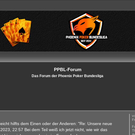
PPBL-Forum
Das Forum der Phoenix Poker Bundesliga
v
Fr
elleicht hilfts dem Einen oder der Anderen: "Re: Unsere neue
F
23, 22:57 Bei dem Teil weiß ich jetzt nicht, wie wir das
T
A