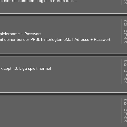
cht hier reinkommen. Login im Forum funk...
Zu
v
M
F
Spielername + Passwort.
T
A
t deiner bei der PPBL hinterlegten eMail-Adresse + Passwort.
Zu
v
D
klappt...3. Liga spielt normal
F
T
A
Zu
v
D
F
T
A
Zu