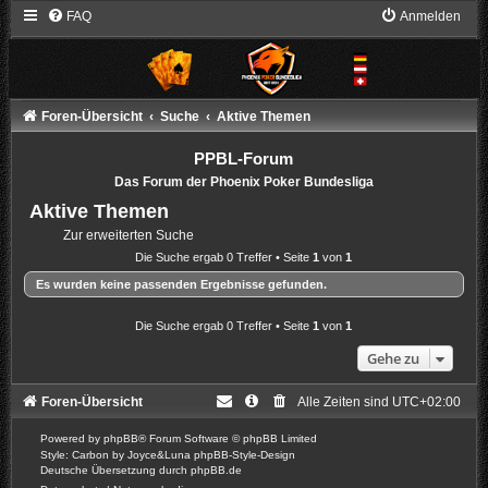
FAQ
Anmelden
Foren-Übersicht
Suche
Aktive Themen
PPBL-Forum
Das Forum der Phoenix Poker Bundesliga
Aktive Themen
Zur erweiterten Suche
Die Suche ergab 0 Treffer • Seite
1
von
1
Es wurden keine passenden Ergebnisse gefunden.
Die Suche ergab 0 Treffer • Seite
1
von
1
Gehe zu
Foren-Übersicht
Alle Zeiten sind
UTC+02:00
Powered by
phpBB
® Forum Software © phpBB Limited
Style: Carbon by Joyce&Luna
phpBB-Style-Design
Deutsche Übersetzung durch
phpBB.de