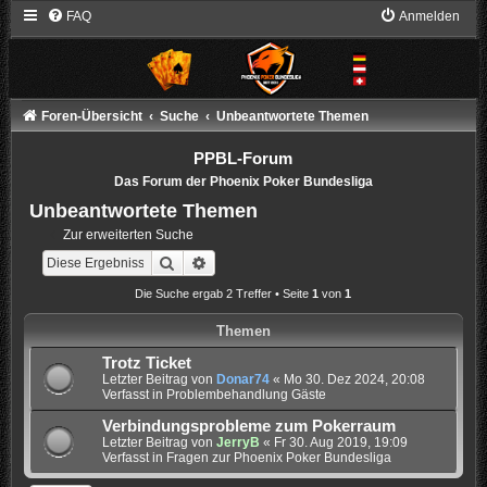
FAQ
Anmelden
Foren-Übersicht
Suche
Unbeantwortete Themen
PPBL-Forum
Das Forum der Phoenix Poker Bundesliga
Unbeantwortete Themen
Zur erweiterten Suche
Suche
Erweiterte Suche
Die Suche ergab 2 Treffer • Seite
1
von
1
Themen
Trotz Ticket
Letzter Beitrag von
Donar74
«
Mo 30. Dez 2024, 20:08
Verfasst in
Problembehandlung Gäste
Verbindungsprobleme zum Pokerraum
Letzter Beitrag von
JerryB
«
Fr 30. Aug 2019, 19:09
Verfasst in
Fragen zur Phoenix Poker Bundesliga