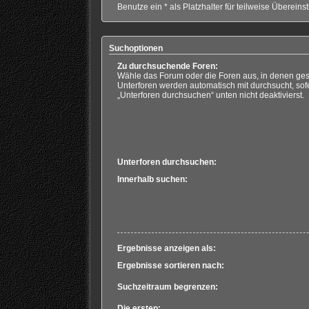
Benutze ein * als Platzhalter für teilweise Überein
Suchoptionen
Zu durchsuchende Foren:
Wähle das Forum oder die Foren aus, in denen ges
Unterforen werden automatisch mit durchsucht, sof
„Unterforen durchsuchen“ unten nicht deaktivierst.
Unterforen durchsuchen:
Innerhalb suchen:
Ergebnisse anzeigen als:
Ergebnisse sortieren nach:
Suchzeitraum begrenzen:
Die ersten: