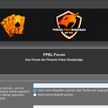
PPBL-Forum
Das Forum der Phoenix Poker Bundesliga
ss und ein
-
vor ein
Nach allen Begriffen suchen oder Suche wie angeg
ehrere Wörter getrennt
Nach einem Begriff suchen
er Wörter gefunden
weise