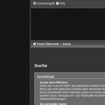
Schnellzugriff
FAQ
Foren-Übersicht
Suche
Suche
Suchanfrage
Suche nach Wörtern:
Setze ein
+
vor ein Wort, das gefunden werden mu
Wort, das nicht gefunden werden darf. Verwende m
durch
|
innerhalb einer Klammer, wenn nur eines d
werden muss. Benutze ein * als Platzhalter für teil
Übereinstimmungen.
Zu suchender Autor: