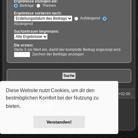
Ergebnisse anzeigen als:
Beiträge
Themen
Ergebnisse sortieren nach:
Aufsteigend
Absteigend
Suchzeitraum begrenzen:
Die ersten:
Stelle 0 als Wert ein, damit der komplette Beitrag angezeigt wird.
Zeichen der Beiträge anzeigen
Diese Website nutzt Cookies, um dir den
Foren-Übersicht
Alle Zeiten sind
UTC+02:00
bestmöglichen Komfort bei der Nutzung zu
Powered by
phpBB
® Forum Software © phpBB Limited
bieten.
Mehr erfahren
Style: Carbon by Joyce&Luna
phpBB-Style-Design
Deutsche Übersetzung durch
phpBB.de
Datenschutz
|
Nutzungsbedingungen
Verstanden!