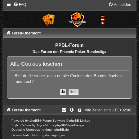
FAQ
Anmelden
Foren-Übersicht
PPBL-Forum
Das Forum der Phoenix Poker Bundesliga
Alle Cookies löschen
Bist du dir sicher, dass du alle Cookies des Boards löschen
möchtest?
Foren-Übersicht
Alle Zeiten sind
UTC+02:00
Powered by
phpBB
® Forum Software © phpBB Limited
Style: Carbon by Joyce&Luna
phpBB-Style-Design
Deutsche Übersetzung durch
phpBB.de
Datenschutz
|
Nutzungsbedingungen