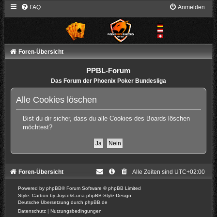
FAQ
Anmelden
Foren-Übersicht
PPBL-Forum
Das Forum der Phoenix Poker Bundesliga
Alle Cookies löschen
Bist du dir sicher, dass du alle Cookies des Boards löschen
möchtest?
Foren-Übersicht
Alle Zeiten sind
UTC+02:00
Powered by
phpBB
® Forum Software © phpBB Limited
Style: Carbon by Joyce&Luna
phpBB-Style-Design
Deutsche Übersetzung durch
phpBB.de
Datenschutz
|
Nutzungsbedingungen