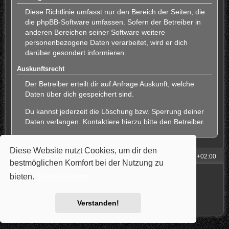
Diese Richtlinie umfasst nur den Bereich der Seiten, die
die phpBB-Software umfassen. Sofern der Betreiber in
anderen Bereichen seiner Software weitere
personenbezogene Daten verarbeitet, wird er dich
darüber gesondert informieren.
Auskunftsrecht
Der Betreiber erteilt dir auf Anfrage Auskunft, welche
Daten über dich gespeichert sind.
Du kannst jederzeit die Löschung bzw. Sperrung deiner
Daten verlangen. Kontaktiere hierzu bitte den Betreiber.
Diese Website nutzt Cookies, um dir den
Foren-Übersicht
Alle Zeiten sind
UTC+02:00
bestmöglichen Komfort bei der Nutzung zu
Powered by
phpBB
® Forum Software © phpBB Limited
bieten.
Mehr erfahren
Style: Carbon by Joyce&Luna
phpBB-Style-Design
Deutsche Übersetzung durch
phpBB.de
Datenschutz
|
Nutzungsbedingungen
Verstanden!