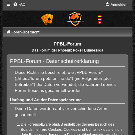
FAQ
Anmelden
Foren-Übersicht
PPBL-Forum
Das Forum der Phoenix Poker Bundesliga
PPBL-Forum - Datenschutzerklärung
Diese Richtlinie beschreibt, wie „PPBL-Forum“
(„https://forum.ppbl-online.de“) (im Folgenden „der
Betreiber“) die Daten verwendet, die während deines
Foren-Besuchs gesammelt werden.
Umfang und Art der Datenspeicherung
Deine Daten werden auf vier verschiedene Arten
gesammelt:
Die Forensoftware phpBB erstellt bei deinem Besuch des
Boards mehrere Cookies. Cookies sind kleine Textdateien, die
dein Browser als temporäre Dateien ablegt und die zwischen