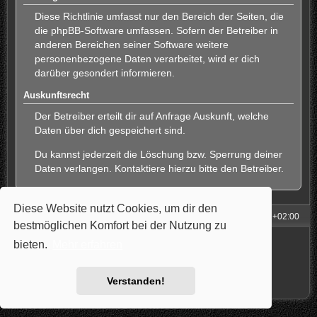
Diese Richtlinie umfasst nur den Bereich der Seiten, die
die phpBB-Software umfassen. Sofern der Betreiber in
anderen Bereichen seiner Software weitere
personenbezogene Daten verarbeitet, wird er dich
darüber gesondert informieren.
Auskunftsrecht
Der Betreiber erteilt dir auf Anfrage Auskunft, welche
Daten über dich gespeichert sind.
Du kannst jederzeit die Löschung bzw. Sperrung deiner
Daten verlangen. Kontaktiere hierzu bitte den Betreiber.
Diese Website nutzt Cookies, um dir den
Foren-Übersicht
Alle Zeiten sind
UTC+02:00
bestmöglichen Komfort bei der Nutzung zu
Powered by
phpBB
® Forum Software © phpBB Limited
bieten.
Mehr erfahren
Style: Carbon by Joyce&Luna
phpBB-Style-Design
Deutsche Übersetzung durch
phpBB.de
Datenschutz
|
Nutzungsbedingungen
Verstanden!