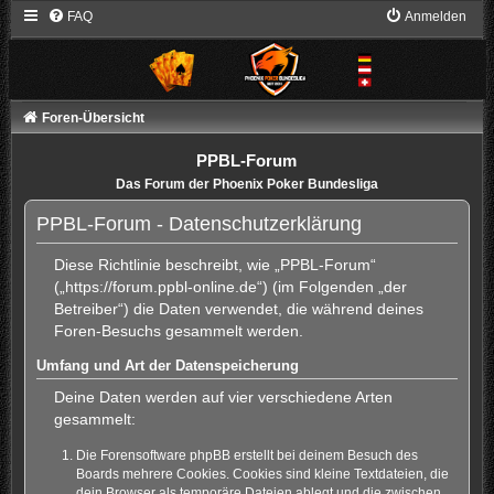
FAQ
Anmelden
Foren-Übersicht
PPBL-Forum
Das Forum der Phoenix Poker Bundesliga
PPBL-Forum - Datenschutzerklärung
Diese Richtlinie beschreibt, wie „PPBL-Forum“
(„https://forum.ppbl-online.de“) (im Folgenden „der
Betreiber“) die Daten verwendet, die während deines
Foren-Besuchs gesammelt werden.
Umfang und Art der Datenspeicherung
Deine Daten werden auf vier verschiedene Arten
gesammelt:
Die Forensoftware phpBB erstellt bei deinem Besuch des
Boards mehrere Cookies. Cookies sind kleine Textdateien, die
dein Browser als temporäre Dateien ablegt und die zwischen