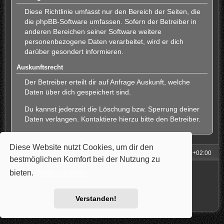
Diese Richtlinie umfasst nur den Bereich der Seiten, die
die phpBB-Software umfassen. Sofern der Betreiber in
anderen Bereichen seiner Software weitere
personenbezogene Daten verarbeitet, wird er dich
darüber gesondert informieren.
Auskunftsrecht
Der Betreiber erteilt dir auf Anfrage Auskunft, welche
Daten über dich gespeichert sind.
Du kannst jederzeit die Löschung bzw. Sperrung deiner
Daten verlangen. Kontaktiere hierzu bitte den Betreiber.
Diese Website nutzt Cookies, um dir den
Foren-Übersicht
Alle Zeiten sind
UTC+02:00
bestmöglichen Komfort bei der Nutzung zu
Powered by
phpBB
® Forum Software © phpBB Limited
bieten.
Mehr erfahren
Style: Carbon by Joyce&Luna
phpBB-Style-Design
Deutsche Übersetzung durch
phpBB.de
Datenschutz
|
Nutzungsbedingungen
Verstanden!