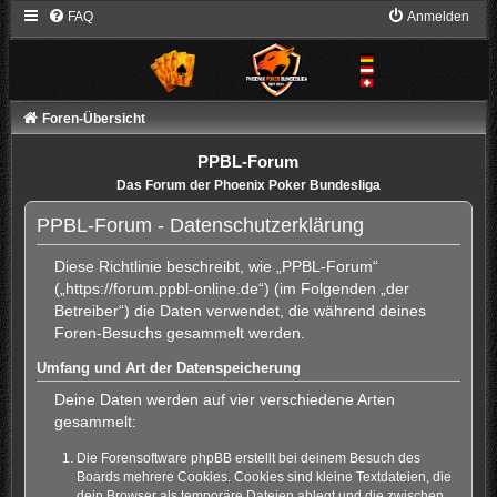
FAQ
Anmelden
Foren-Übersicht
PPBL-Forum
Das Forum der Phoenix Poker Bundesliga
PPBL-Forum - Datenschutzerklärung
Diese Richtlinie beschreibt, wie „PPBL-Forum“
(„https://forum.ppbl-online.de“) (im Folgenden „der
Betreiber“) die Daten verwendet, die während deines
Foren-Besuchs gesammelt werden.
Umfang und Art der Datenspeicherung
Deine Daten werden auf vier verschiedene Arten
gesammelt:
Die Forensoftware phpBB erstellt bei deinem Besuch des
Boards mehrere Cookies. Cookies sind kleine Textdateien, die
dein Browser als temporäre Dateien ablegt und die zwischen