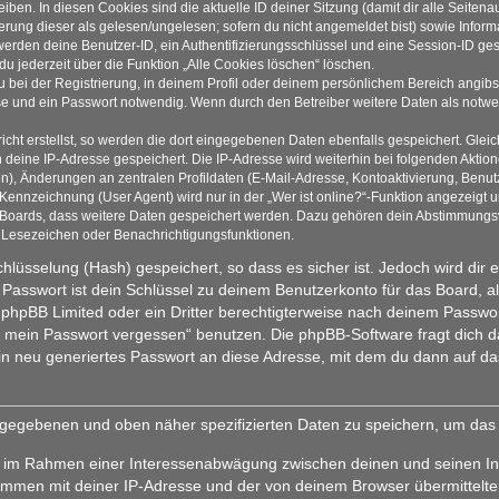
iben. In diesen Cookies sind die aktuelle ID deiner Sitzung (damit dir alle Seite
ierung dieser als gelesen/ungelesen; sofern du nicht angemeldet bist) sowie Info
 werden deine Benutzer-ID, ein Authentifizierungsschlüssel und eine Session-ID g
du jederzeit über die Funktion „Alle Cookies löschen“ löschen.
 bei der Registrierung, in deinem Profil oder deinem persönlichem Bereich angibst
 und ein Passwort notwendig. Wenn durch den Betreiber weitere Daten als notwendi
cht erstellst, so werden die dort eingegebenen Daten ebenfalls gespeichert. Gleich
h deine IP-Adresse gespeichert. Die IP-Adresse wird weiterhin bei folgenden Akti
n), Änderungen an zentralen Profildaten (E-Mail-Adresse, Kontoaktivierung, Benu
ennzeichnung (User Agent) wird nur in der „Wer ist online?“-Funktion angezeigt un
s Boards, dass weitere Daten gespeichert werden. Dazu gehören dein Abstimmungs
te Lesezeichen oder Benachrichtigungsfunktionen.
hlüsselung (Hash) gespeichert, so dass es sicher ist. Jedoch wird dir 
Passwort ist dein Schlüssel zu deinem Benutzerkonto für das Board, 
on phpBB Limited oder ein Dritter berechtigterweise nach deinem Passwo
be mein Passwort vergessen“ benutzen. Die phpBB-Software fragt dic
n neu generiertes Passwort an diese Adresse, mit dem du dann auf da
eingegebenen und oben näher spezifizierten Daten zu speichern, um da
gt, im Rahmen einer Interessenabwägung zwischen deinen und seinen Int
ammen mit deiner IP-Adresse und der von deinem Browser übermittelte