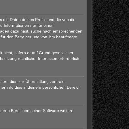
 die Daten deines Profils und die von dir
ne Informationen nur für einen
 Fragen dazu hast, suche nach entsprechenden
 für den Betreiber und von ihm beauftragte
 nicht, sofern er auf Grund gesetzlicher
hsetzung rechtlicher Interessen erforderlich
fern dies zur Übermittlung zentraler
ofern du dies in deinem persönlichen Bereich
nderen Bereichen seiner Software weitere