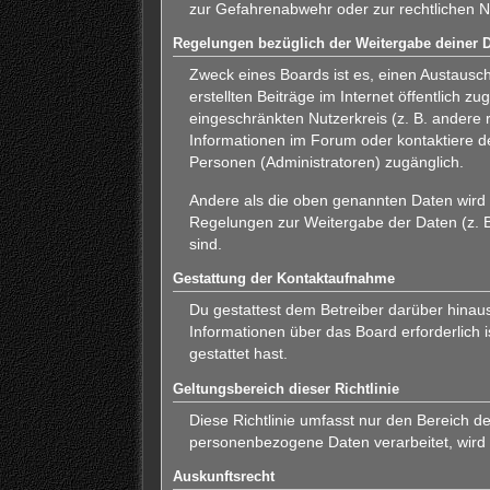
zur Gefahrenabwehr oder zur rechtlichen Na
Regelungen bezüglich der Weitergabe deiner 
Zweck eines Boards ist es, einen Austausch
erstellten Beiträge im Internet öffentlich 
eingeschränkten Nutzerkreis (z. B. andere 
Informationen im Forum oder kontaktiere de
Personen (Administratoren) zugänglich.
Andere als die oben genannten Daten wird d
Regelungen zur Weitergabe der Daten (z. B.
sind.
Gestattung der Kontaktaufnahme
Du gestattest dem Betreiber darüber hinaus
Informationen über das Board erforderlich 
gestattet hast.
Geltungsbereich dieser Richtlinie
Diese Richtlinie umfasst nur den Bereich d
personenbezogene Daten verarbeitet, wird 
Auskunftsrecht