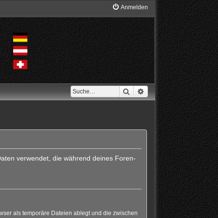
Anmelden
Suche
Erweiterte Suche
e Daten verwendet, die während deines Foren-
wser als temporäre Dateien ablegt und die zwischen