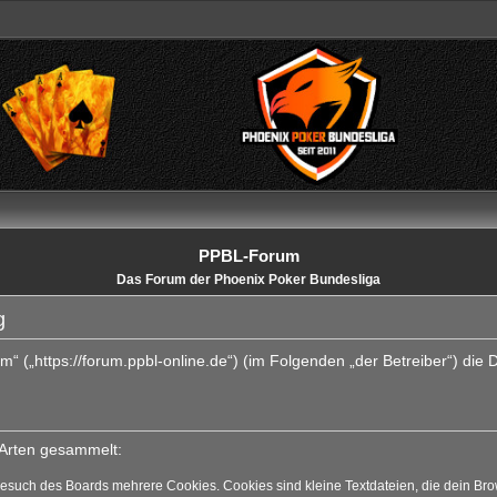
PPBL-Forum
Das Forum der Phoenix Poker Bundesliga
g
um“ („https://forum.ppbl-online.de“) (im Folgenden „der Betreiber“) di
 Arten gesammelt:
Besuch des Boards mehrere Cookies. Cookies sind kleine Textdateien, die dein Bro