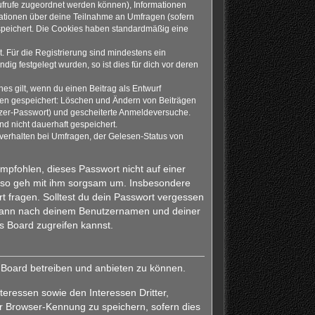
naufrufe zugeordnet werden können), Informationen
rmationen über deine Teilnahme an Umfragen (sofern
espeichert. Die Cookies haben standardmäßig eine
. Für die Registrierung sind mindestens ein
g festgelegt wurden, so ist dies für dich vor deren
es gilt, wenn du einen Beitrag als Entwurf
onen gespeichert: Löschen und Ändern von Beiträgen
tzer-Passwort) und gescheiterte Anmeldeversuche.
d nicht dauerhaft gespeichert.
verhalten bei Umfragen, der Gelesen-Status von
empfohlen, dieses Passwort nicht auf einer
also geh mit ihm sorgsam um. Insbesondere
rt fragen. Solltest du dein Passwort vergessen
h dann nach deinem Benutzernamen und deiner
s Board zugreifen kannst.
s Board betreiben und anbieten zu können.
eressen sowie den Interessen Dritter,
r Browser-Kennung zu speichern, sofern dies