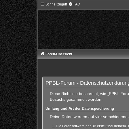
Schnellzugriff
FAQ
Foren-Übersicht
PPBL-Forum - Datenschutzerklärun
Diese Richtlinie beschreibt, wie „PPBL-For
Besuchs gesammelt werden.
Umfang und Art der Datenspeicherung
Deine Daten werden auf vier verschiedene
Die Forensoftware phpBB erstellt bei deinem 