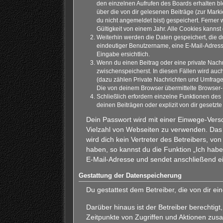
den einzelnen Aufrufen des Boards erhalten ble
über die von dir gelesenen Beiträge (zur Mark
du nicht angemeldet bist) gespeichert. Ferner
Gültigkeit von einem Jahr. Alle Cookies kannst 
Weiterhin werden die Daten gespeichert, die du
eindeutiger Benutzername, eine E-Mail-Adresse
Eingabe ersichtlich.
Wenn du einen Beitrag oder eine private Nachri
zwischenspeicherst. In diesen Fällen wird auc
(dazu zählen Private Nachrichten und Umfrage
Die von deinem Browser übermittelte Browser-K
Schließlich erfordern einzelne Funktionen de
deinen Beiträgen oder explizit von dir gesetz
Dein Passwort wird mit einer Einwege-Versc
Vielzahl von Webseiten zu verwenden. Das 
wird dich kein Vertreter des Betreibers, v
haben, so kannst du die Funktion „Ich ha
E-Mail-Adresse und sendet anschließend ei
Gestattung der Datenspeicherung
Du gestattest dem Betreiber, die von dir 
Darüber hinaus ist der Betreiber berechti
Zeitpunkte von Zugriffen und Aktionen zus