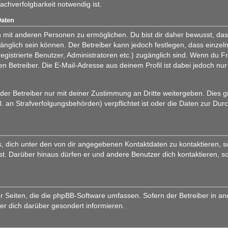
chverfolgbarkeit notwendig ist.
Daten
 mit anderen Personen zu ermöglichen. Du bist dir daher bewusst, dass
zugänglich sein können. Der Betreiber kann jedoch festlegen, dass einzel
registrierte Benutzer, Administratoren etc.) zugänglich sind. Wenn du
n Betreiber. Die E-Mail-Adresse aus deinem Profil ist dabei jedoch nur
er Betreiber nur mit deiner Zustimmung an Dritte weitergeben. Dies gilt
 an Strafverfolgungsbehörden) verpflichtet ist oder die Daten zur Durc
, dich unter den von dir angegebenen Kontaktdaten zu kontaktieren, so
ist. Darüber hinaus dürfen er und andere Benutzer dich kontaktieren, s
er Seiten, die die phpBB-Software umfassen. Sofern der Betreiber in a
er dich darüber gesondert informieren.