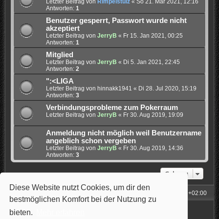
Letzter Beitrag von
Rimpelstulz
«
So 21. Mär 2021, 12:16
Antworten:
1
Benutzer gesperrt, Passwort wurde nicht
akzeptiert
Letzter Beitrag von
JerryB
«
Fr 15. Jan 2021, 00:25
Antworten:
1
Mitglied
Letzter Beitrag von
JerryB
«
Di 5. Jan 2021, 22:45
Antworten:
2
":<LIGA
Letzter Beitrag von
hinnakk1941
«
Di 28. Jul 2020, 15:19
Antworten:
3
Verbindungsprobleme zum Pokerraum
Letzter Beitrag von
JerryB
«
Fr 30. Aug 2019, 19:09
Anmeldung nicht möglich weil Benutzername
angeblich schon vergeben
Letzter Beitrag von
JerryB
«
Fr 30. Aug 2019, 14:36
Antworten:
3
Gehe zu
Diese Website nutzt Cookies, um dir den
Foren-Übersicht
Alle Zeiten sind
UTC+02:00
bestmöglichen Komfort bei der Nutzung zu
Powered by
phpBB
® Forum Software © phpBB Limited
bieten.
Mehr erfahren
Style: Carbon by Joyce&Luna
phpBB-Style-Design