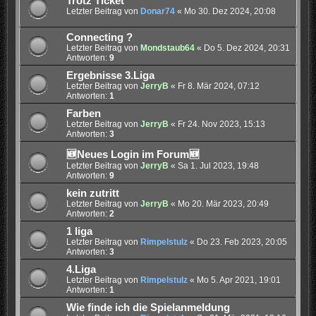
Trotz Ticket
Letzter Beitrag von
Donar74
«
Mo 30. Dez 2024, 20:08
Connecting ?
Letzter Beitrag von
Mondstaub64
«
Do 5. Dez 2024, 20:31
Antworten:
9
Ergebnisse 3.Liga
Letzter Beitrag von
JerryB
«
Fr 8. Mär 2024, 07:12
Antworten:
1
Farben
Letzter Beitrag von
JerryB
«
Fr 24. Nov 2023, 15:13
Antworten:
3
🆕Neues Login im Forum🆕
Letzter Beitrag von
JerryB
«
Sa 1. Jul 2023, 19:48
Antworten:
9
kein zutritt
Letzter Beitrag von
JerryB
«
Mo 20. Mär 2023, 20:49
Antworten:
2
1 liga
Letzter Beitrag von
Rimpelstulz
«
Do 23. Feb 2023, 20:05
Antworten:
3
4.Liga
Letzter Beitrag von
Rimpelstulz
«
Mo 5. Apr 2021, 19:01
Antworten:
1
Wie finde ich die Spielanmeldung