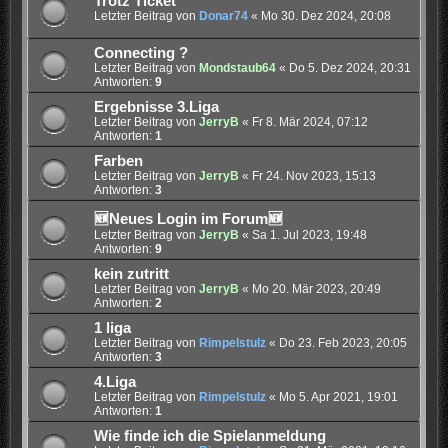
Trotz Ticket
Letzter Beitrag von
Donar74
«
Mo 30. Dez 2024, 20:08
Connecting ?
Letzter Beitrag von
Mondstaub64
«
Do 5. Dez 2024, 20:31
Antworten:
9
Ergebnisse 3.Liga
Letzter Beitrag von
JerryB
«
Fr 8. Mär 2024, 07:12
Antworten:
1
Farben
Letzter Beitrag von
JerryB
«
Fr 24. Nov 2023, 15:13
Antworten:
3
🆕Neues Login im Forum🆕
Letzter Beitrag von
JerryB
«
Sa 1. Jul 2023, 19:48
Antworten:
9
kein zutritt
Letzter Beitrag von
JerryB
«
Mo 20. Mär 2023, 20:49
Antworten:
2
1 liga
Letzter Beitrag von
Rimpelstulz
«
Do 23. Feb 2023, 20:05
Antworten:
3
4.Liga
Letzter Beitrag von
Rimpelstulz
«
Mo 5. Apr 2021, 19:01
Antworten:
1
Wie finde ich die Spielanmeldung