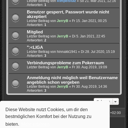
Letzter Beitrag von
Rimpelstulz
«
So 21. Mär 2021, 12:16
Antworten:
1
Benutzer gesperrt, Passwort wurde nicht
akzeptiert
Letzter Beitrag von
JerryB
«
Fr 15. Jan 2021, 00:25
Antworten:
1
Mitglied
Letzter Beitrag von
JerryB
«
Di 5. Jan 2021, 22:45
Antworten:
2
":<LIGA
Letzter Beitrag von
hinnakk1941
«
Di 28. Jul 2020, 15:19
Antworten:
3
Verbindungsprobleme zum Pokerraum
Letzter Beitrag von
JerryB
«
Fr 30. Aug 2019, 19:09
Anmeldung nicht möglich weil Benutzername
angeblich schon vergeben
Letzter Beitrag von
JerryB
«
Fr 30. Aug 2019, 14:36
Antworten:
3
Gehe zu
Diese Website nutzt Cookies, um dir den
Foren-Übersicht
Alle Zeiten sind
UTC+02:00
bestmöglichen Komfort bei der Nutzung zu
Powered by
phpBB
® Forum Software © phpBB Limited
bieten.
Mehr erfahren
Style: Carbon by Joyce&Luna
phpBB-Style-Design