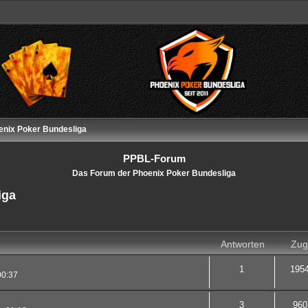
enix Poker Bundesliga
PPBL-Forum
Das Forum der Phoenix Poker Bundesliga
iga
rweiterte Suche
Antworten
Zugr
1
195
00:37
3
960