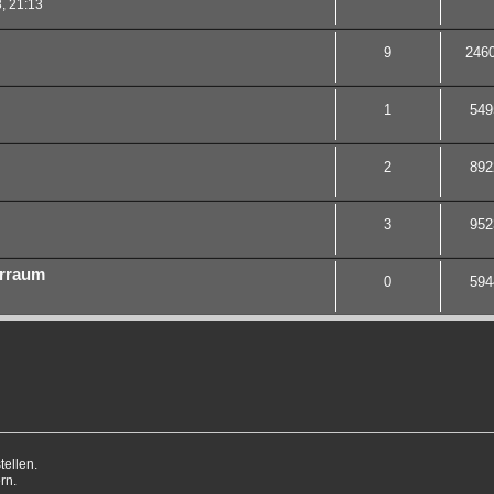
, 21:13
9
246
1
549
2
892
3
952
rraum
0
594
ellen.
rn.