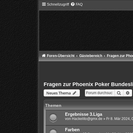
Schnellzugriff
FAQ
Foren-Übersicht
Gästebereich
Fragen zur Pho
Fragen zur Phoenix Poker Bundesl
Suche
E
Neues Thema
Themen
Ergebnisse 3.Liga
von
Hackelito@gmx.de
»
Fr 8. Mär 2024, 
Farben