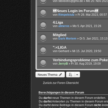
von
steveo65@gmx.de
»
Mo 20. Nov 2023
🆕Neues Login im Forum🆕
von
Rimpelstulz
»
Fr 26. Mai 2023, 00:57
4.Liga
von
alineros
»
Mo 5. Apr 2021, 15:26
Mitglied
von
Dark Mortem
»
Di 5. Jan 2021, 15:13
":<LIGA
von
Gerhard
»
Mi 15. Jul 2020, 19:50
Verbindungsprobleme zum Poke
von
JerryB
»
Fr 30. Aug 2019, 19:09
Neues Thema
Zurück zur Foren-Übersicht
Berechtigungen in diesem Forum
Du
darfst
neue Themen in diesem Forum erstellen.
Du
darfst
Antworten zu Themen in diesem Forum erst
Du darfst deine Beiträge in diesem Forum
nicht
ände