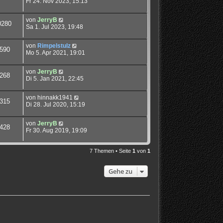
Fr 24. Nov 2023, 15:13
von
JerryB
0280
Sa 1. Jul 2023, 19:48
von
Rimpelstulz
590
Mo 5. Apr 2021, 19:01
von
JerryB
268
Di 5. Jan 2021, 22:45
von
hinnakk1941
315
Di 28. Jul 2020, 15:19
von
JerryB
428
Fr 30. Aug 2019, 19:09
7 Themen • Seite
1
von
1
Gehe zu