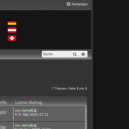
Anmelden
Suche
Erweiterte Suche
7 Themen • Seite
1
von
1
iffe
Letzter Beitrag
von
JerryB
4037
Fr 8. Mär 2024, 07:12
von
JerryB
700