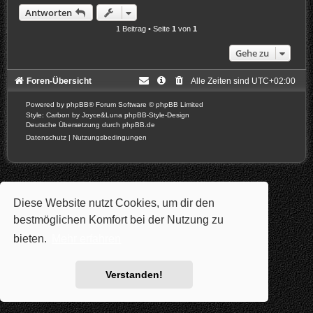
c
Antworten
h
o
1 Beitrag • Seite
1
von
1
b
e
Gehe zu
n
Foren-Übersicht
Alle Zeiten sind
UTC+02:00
Powered by
phpBB
® Forum Software © phpBB Limited
Style: Carbon by Joyce&Luna
phpBB-Style-Design
Deutsche Übersetzung durch
phpBB.de
Datenschutz
|
Nutzungsbedingungen
Diese Website nutzt Cookies, um dir den
bestmöglichen Komfort bei der Nutzung zu
bieten.
Mehr erfahren
Verstanden!