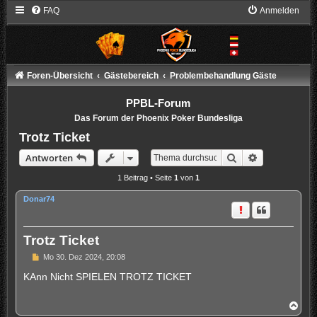
FAQ
Anmelden
Foren-Übersicht
Gästebereich
Problembehandlung Gäste
PPBL-Forum
Das Forum der Phoenix Poker Bundesliga
Trotz Ticket
Suche
Erweiterte S
Antworten
1 Beitrag • Seite
1
von
1
Donar74
Trotz Ticket
B
Mo 30. Dez 2024, 20:08
e
i
KAnn Nicht SPIELEN TROTZ TICKET
t
r
a
N
g
a